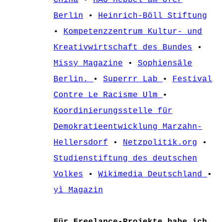
China
•
HAU Hebbel am Ufer
Berlin
•
Heinrich-Böll Stiftung
•
Kompetenzzentrum Kultur- und
Kreativwirtschaft des Bundes
•
Missy Magazine
•
Sophiensäle
Berlin.
•
Superrr Lab
•
Festival
Contre Le Racisme Ulm
•
Koordinierungsstelle für
Demokratieentwicklung Marzahn-
Hellersdorf
•
Netzpolitik.org
•
Studienstiftung des deutschen
Volkes
•
Wikimedia Deutschland
•
yì Magazin