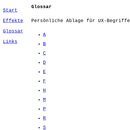
Glossar
Start
Effekte
Persönliche Ablage für UX-Begriffe
Glossar
A
Links
B
C
D
E
F
H
M
P
R
S